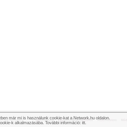
ben már mi is használunk cookie-kat a Network.hu oldalon.
n jog fenntartva.
Impresszum
Felhasználási feltételek
Adatvédelem
Méd
cookie-k alkalmazásába. További információ:
itt
.