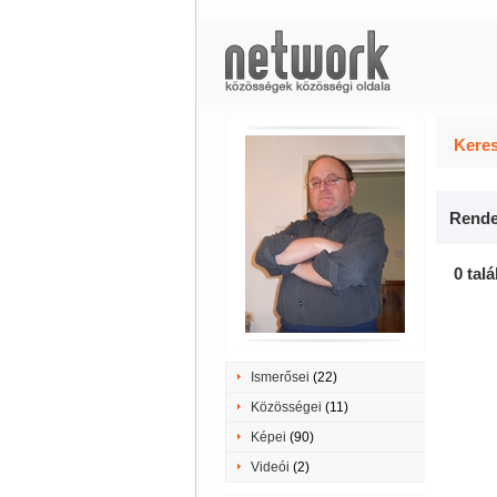
Keres
Rende
0 talá
Ismerősei
(22)
Közösségei
(11)
Képei
(90)
Videói
(2)