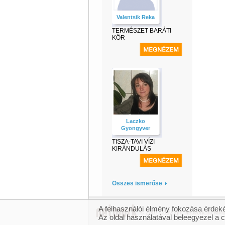
Valentsik Reka
TERMÉSZET BARÁTI
KÖR
Laczko
Gyongyver
TISZA-TAVI VÍZI
KIRÁNDULÁS
Összes ismerőse
A felhasználói élmény fokozása érdeké
© 2007 Copyright Network.hu Minde
Az oldal használatával beleegyezel a 