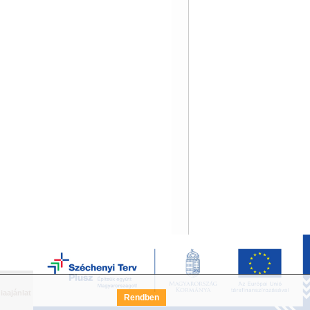
iaajánlat
Széchenyi Terv Pályázat
FAQ
Rendben