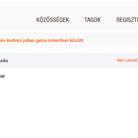
és kedves julian geza ismerősei között
zés
Név szerint
lat