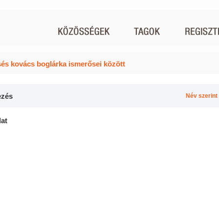
és kovács boglárka ismerősei között
zés
Név szerint
lat