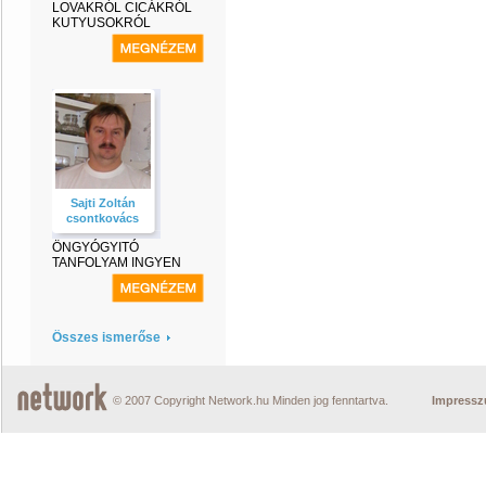
LOVAKRÓL CICÁKRÓL
KUTYUSOKRÓL
Sajti Zoltán
csontkovács
ÖNGYÓGYITÓ
TANFOLYAM INGYEN
Összes ismerőse
© 2007 Copyright Network.hu Minden jog fenntartva.
Impress