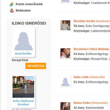
Közösségei:
Családosok K
Közös ismerőseink
Blokkolom
Barabas Irenke
(barabasir
ILDIKO ISMERŐSEI
59 éves,
Erdo Szentgyorgy
Közösségei:
Lakberendezé
Berekmeri Vilma Melinda
Antal Emőke
63 éves,
Erdőszentgyörgy
Közösségei:
Recept Klub
,
Recept Klub
boka csilla
(bokacsilla)
61 éves,
Erdőszentgyörgy
Szőcs Belényesi
Botos Eniko
(botoseniko)
Erzsébet
42 éves,
Kelementelke