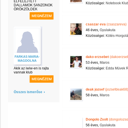
ELFELEJTETT
Közösségei:
Notebook Klu
DALLAMOK SANZONOK
ÖRÖKZÖLDEK
csaszar eva
(csaszareva)
46 éves,
Gyulakuta
Közösségei:
Kötés-Horgol
FARKAS MARIA-
dako erzsebet
(dakoerzseb
MAGDOLNA
53 éves,
Maros
Akik az iwiw-en is rajta
Közösségei:
Edda Müvek R
vannak klub
deak jozsef
(jozsefdeak68
Összes ismerőse
58 éves,
Maros
Dongolo Zsolt
(dongolozsol
56 éves,
Gyulakuta