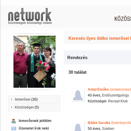
Keresés ilyes ildiko ismerősei 
Rendezés
30 találat
Antal Emőke
(antalemoke)
40 éves,
Erdőszentgyörgy
Ismerősei
(30)
Közösségei:
Recept Klub
Közösségei
(5)
Ismerősnek jelölöm
Bálint Sarolta
(balintsarolt
Üzenetet írok neki
50 éves,
Szeben