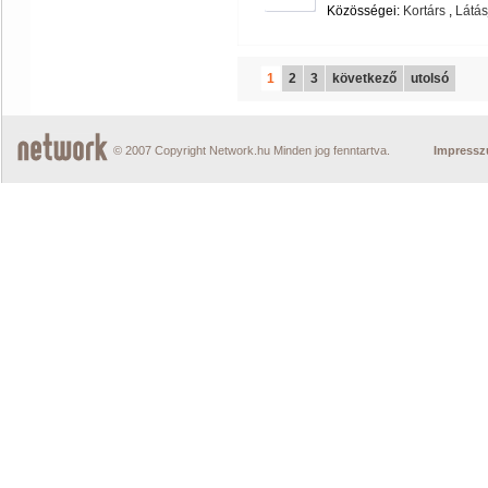
Közösségei:
Kortárs
,
Látás
1
2
3
következő
utolsó
© 2007 Copyright Network.hu Minden jog fenntartva.
Impress