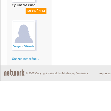
Gyurmázós klubb
Gergacz Viktória
Összes ismerőse
© 2007 Copyright Network.hu Minden jog fenntartva.
Impress