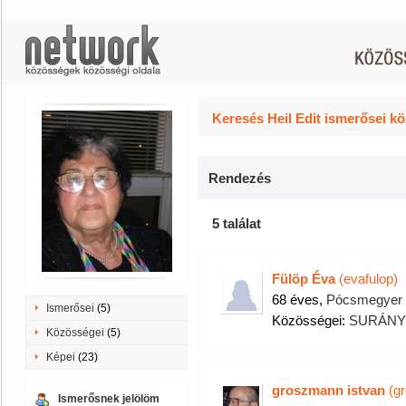
Keresés Heil Edit ismerősei kö
Rendezés
5 találat
Fülöp Éva
(evafulop)
68 éves,
Pócsmegyer
Ismerősei
(5)
Közösségei:
SURÁNYI
Közösségei
(5)
Képei
(23)
groszmann istvan
(gr
Ismerősnek jelölöm