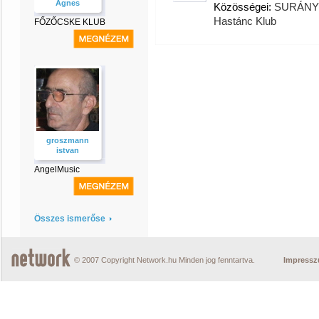
Ágnes
Közösségei:
SURÁNYI
Hastánc Klub
FŐZŐCSKE KLUB
groszmann
istvan
AngelMusic
Összes ismerőse
© 2007 Copyright Network.hu Minden jog fenntartva.
Impress