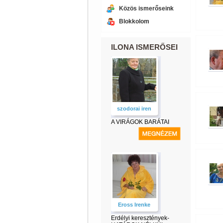
Közös ismerőseink
Blokkolom
ILONA ISMERŐSEI
szodorai iren
A VIRÁGOK BARÁTAI
Eross Irenke
Erdélyi keresztények-