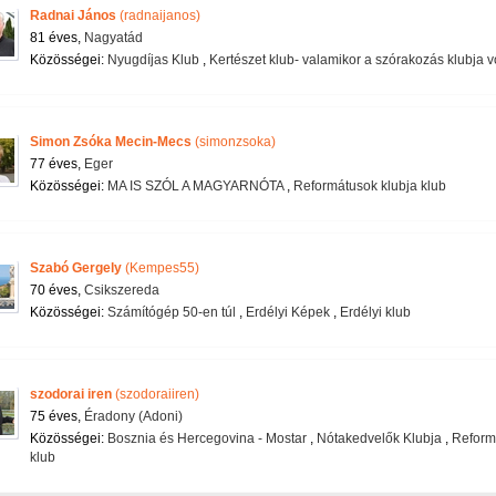
Radnai János
(radnaijanos)
81 éves,
Nagyatád
Közösségei:
Nyugdíjas Klub
,
Kertészet klub- valamikor a szórakozás klubja vo
Simon Zsóka Mecin-Mecs
(simonzsoka)
77 éves,
Eger
Közösségei:
MA IS SZÓL A MAGYARNÓTA
,
Reformátusok klubja klub
Szabó Gergely
(Kempes55)
70 éves,
Csikszereda
Közösségei:
Számítógép 50-en túl
,
Erdélyi Képek
,
Erdélyi klub
szodorai iren
(szodoraiiren)
75 éves,
Éradony (Adoni)
Közösségei:
Bosznia és Hercegovina - Mostar
,
Nótakedvelők Klubja
,
Reform
klub