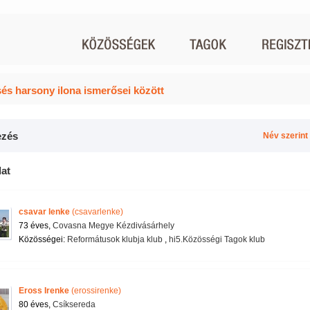
és harsony ilona ismerősei között
zés
Név szerint
lat
csavar lenke
(csavarlenke)
73 éves,
Covasna Megye Kézdivásárhely
Közösségei:
Reformátusok klubja klub
,
hi5.Közösségi Tagok klub
Eross Irenke
(erossirenke)
80 éves,
Csíksereda