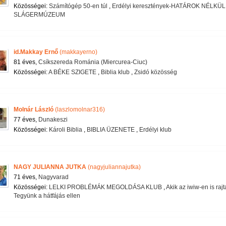
Közösségei:
Számítógép 50-en túl
,
Erdélyi keresztények-HATÁROK NÉLKÜL
SLÁGERMÚZEUM
id.Makkay Ernő
(makkayerno)
81 éves,
Csíkszereda Románia (Miercurea-Ciuc)
Közösségei:
A BÉKE SZIGETE
,
Biblia klub
,
Zsidó közösség
Molnár László
(laszlomolnar316)
77 éves,
Dunakeszi
Közösségei:
Károli Biblia
,
BIBLIA ÜZENETE
,
Erdélyi klub
NAGY JULIANNA JUTKA
(nagyjuliannajutka)
71 éves,
Nagyvarad
Közösségei:
LELKI PROBLÉMÁK MEGOLDÁSA KLUB
,
Akik az iwiw-en is raj
Tegyünk a hátfájás ellen