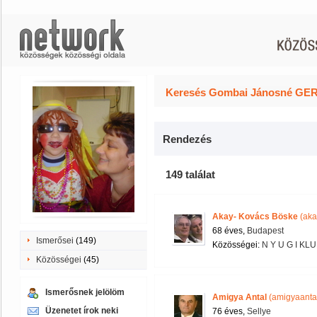
Keresés Gombai Jánosné GERT
Rendezés
149 találat
Akay- Kovács Böske
(aka
68 éves,
Budapest
Ismerősei
(149)
Közösségei:
N Y U G I KL
Közösségei
(45)
Ismerősnek jelölöm
Amigya Antal
(amigyaanta
Üzenetet írok neki
76 éves,
Sellye