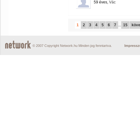
59 éves,
Vác
1
2
3
4
5
6
7
...
15
köve
© 2007 Copyright Network.hu Minden jog fenntartva.
Impress