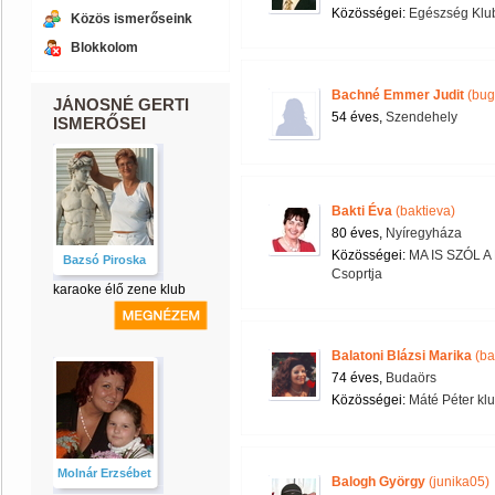
Közösségei:
Egészség Klu
Közös ismerőseink
Blokkolom
Bachné Emmer Judit
(bug
JÁNOSNÉ GERTI
54 éves,
Szendehely
ISMERŐSEI
Bakti Éva
(baktieva)
80 éves,
Nyíregyháza
Közösségei:
MA IS SZÓL 
Bazsó Piroska
Csoprtja
karaoke élő zene klub
Balatoni Blázsi Marika
(ba
74 éves,
Budaörs
Közösségei:
Máté Péter kl
Molnár Erzsébet
Balogh György
(junika05)