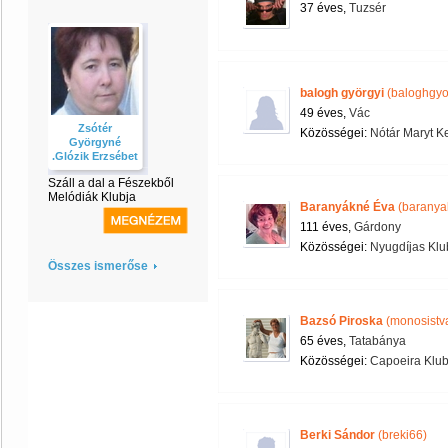
37 éves,
Tuzsér
balogh györgyi
(baloghgyo
49 éves,
Vác
Zsótér
Közösségei:
Nótár Maryt K
Györgyné
.Glózik Erzsébet
Száll a dal a Fészekből
Melódiák Klubja
Baranyákné Éva
(baranya
111 éves,
Gárdony
Közösségei:
Nyugdíjas Klu
Összes ismerőse
Bazsó Piroska
(monosistv
65 éves,
Tatabánya
Közösségei:
Capoeira Klu
Berki Sándor
(breki66)