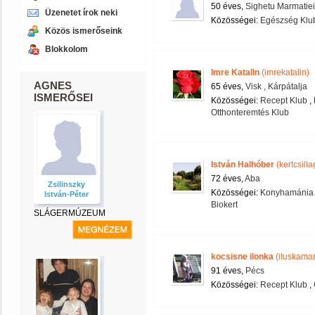
50 éves,
Sighetu Marmatiei
Üzenetet írok neki
Közösségei:
Egészség Klu
Közös ismerőseink
Blokkolom
Imre Katalin
(imrekatalin)
AGNES
65 éves,
Visk , Kárpátalja
ISMERŐSEI
Közösségei:
Recept Klub
,
Otthonteremtés Klub
István Halhóber
(kertcsilla
72 éves,
Aba
Zsilinszky
Közösségei:
Konyhamánia 
István-Péter
Biokert
SLÁGERMÚZEUM
kocsisne ilonka
(iluskama
91 éves,
Pécs
Közösségei:
Recept Klub
,