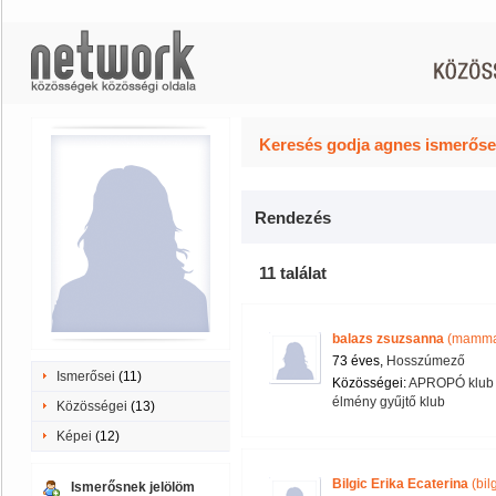
Keresés godja agnes ismerőse
Rendezés
11 találat
balazs zsuzsanna
(mamma
73 éves,
Hosszúmező
Ismerősei
(11)
Közösségei:
APROPÓ klub 
élmény gyűjtő klub
Közösségei
(13)
Képei
(12)
Bilgic Erika Ecaterina
(bil
Ismerősnek jelölöm