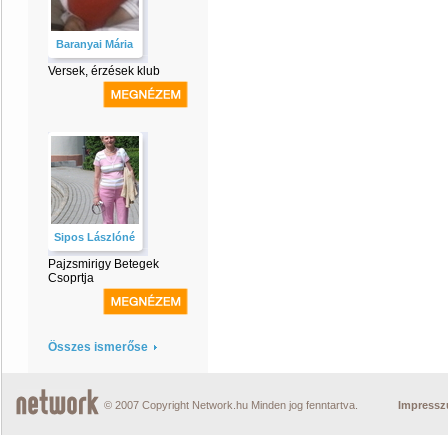
Baranyai Mária
Versek, érzések klub
Sipos Lászlóné
Pajzsmirigy Betegek
Csoprtja
Összes ismerőse
© 2007 Copyright Network.hu Minden jog fenntartva.
Impress