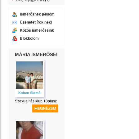
Blogbejegyzései
(1)
Ismerősnek jelölöm
Üzenetet írok neki
Közös ismerőseink
Blokkolom
MÁRIA ISMERŐSEI
Kohen Slomó
Szexualitás klub 18plusz