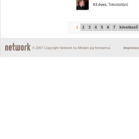
63 éves,
Tokodaltáró
1
2
3
4
5
6
7
következő
© 2007 Copyright Network.hu Minden jog fenntartva.
Impress