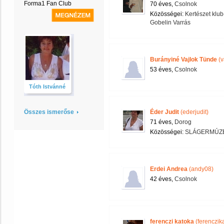
Forma1 Fan Club
70 éves,
Csolnok
Közösségei:
Kertészet klub
Gobelin Varrás
Burányiné Vajlok Tünde
(v
53 éves,
Csolnok
Tóth Istvánné
Összes ismerőse
Éder Judit
(ederjudit)
71 éves,
Dorog
Közösségei:
SLÁGERMÚZ
Erdei Andrea
(andy08)
42 éves,
Csolnok
ferenczi katoka
(ferenczik