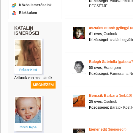
Közösségei:
Állatszeretők 
Közös ismerőseink
PECSÉTJE
Blokkolom
KATALIN
asztalos ottoné gyöngyi
(a
ISMERŐSEI
61 éves,
Csolnok
Közösségei:
családi együt
Balogh Gabriella
(gaboca7
55 éves,
Esztergom
Práder Kitti
Közösségei:
Farmerama Ne
Akiknek van msn-címűk
Bencsik Barbara
(beki10)
28 éves,
Csolnok
Közösségei:
Barátok Közt 
ratkai lajos
biener edit
(bieneredit)