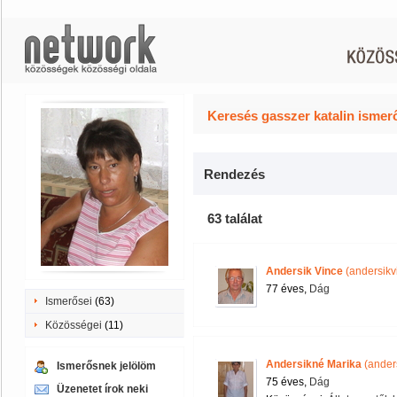
Keresés gasszer katalin ismer
Rendezés
63 találat
Andersik Vince
(andersikv
77 éves,
Dág
Ismerősei
(63)
Közösségei
(11)
Andersikné Marika
(ander
Ismerősnek jelölöm
75 éves,
Dág
Üzenetet írok neki