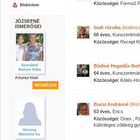
Közösségei:
Forma1 F
Blokkolom
JÓZSEFNÉ
ISMERŐSEI
bodi rózsika
(bodirozs
68 éves,
Kunszentmár
Közösségei:
Recept K
Szarvákné
Bódiné Hegedűs Iboly
Bartusz Klára
64 éves,
Kunszentmár
A humor hívei
Közösségei:
Kötés-Ho
Bucsi Andrásné
(MsH
63 éves,
Encs
Közösségei:
Onex
,
Pá
különleges zöldség gy
Herczeg
Mártonné Icu