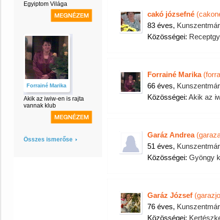
Egyiptom Világa
cakó józsefné
(cakon
83 éves,
Kunszentmár
Közösségei:
Receptgy
Forrainé Marika
(forr
66 éves,
Kunszentmár
Forrainé Marika
Közösségei:
Akik az i
Akik az iwiw-en is rajta
vannak klub
Garáz Andrea
(garaza
Összes ismerőse
51 éves,
Kunszentmár
Közösségei:
Gyöngy k
Garáz József
(garazjo
76 éves,
Kunszentmár
Közösségei:
Kertészke