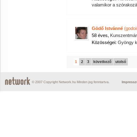
valamikor a szórakozás
Gödő Istvánné
(godoi
58 éves,
Kunszentmár
Közösségei:
Gyöngy k
1
2
3
következő
utolsó
© 2007 Copyright Network.hu Minden jog fenntartva.
Impress