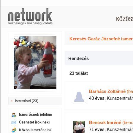
Keresés Garáz Józsefné ismer
Rendezés
23 találat
Barhács Zoltánné
(ba
48 éves,
Kunszentmárt
Ismerősei
(23)
Ismerősnek jelölöm
Bencsik Imréné
(benc
Üzenetet írok neki
71 éves,
Kunszentmárt
Közös ismerőseink