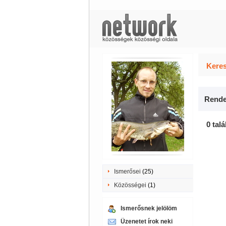
Keres
Rende
0 talá
Ismerősei
(25)
Közösségei
(1)
Ismerősnek jelölöm
Üzenetet írok neki