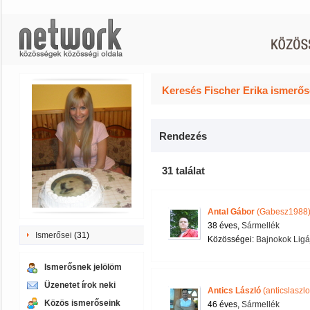
Keresés Fischer Erika ismerős
Rendezés
31 találat
Antal Gábor
(Gabesz1988
38 éves,
Sármellék
Ismerősei
(31)
Közösségei:
Bajnokok Ligá
Ismerősnek jelölöm
Üzenetet írok neki
Antics László
(anticslaszlo
Közös ismerőseink
46 éves,
Sármellék