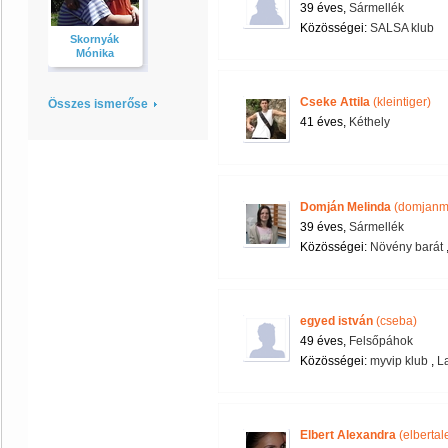
39 éves,
Sármellék
Közösségei:
SALSA klub
Skornyák
Mónika
Cseke Attila
(kleintiger)
Összes ismerőse
41 éves,
Kéthely
Domján Melinda
(domjanme
39 éves,
Sármellék
Közösségei:
Növény barát
egyed istván
(cseba)
49 éves,
Felsőpáhok
Közösségei:
myvip klub
,
L
Elbert Alexandra
(elbertal