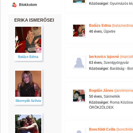
Közösségei:
Gyurmázós kl
Blokkolom
ERIKA ISMERŐSEI
Balázs Edina
(balazsedina
46 éves,
Újpetre
berkovics lajosné
(marcsi
Balázs Edina
63 éves,
Szentgyörgyvár
Közösségei:
Barátság - Bol
Bogdán János
(jannimorra
50 éves,
Sármellék
Skornyák Szilvia
Közösségei:
Roma Közössé
ÖRÖKZÖLDEK
Boncföldi Csilla
(boncfoldic