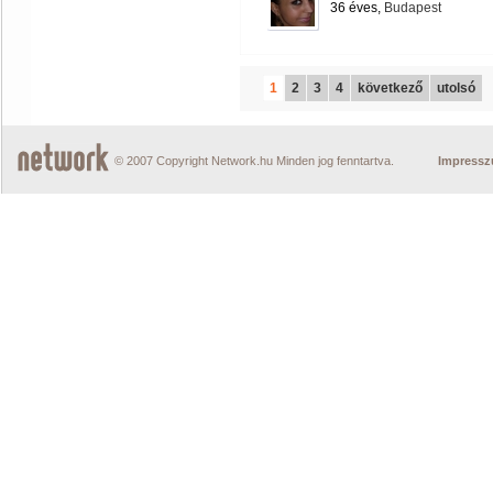
36 éves,
Budapest
1
2
3
4
következő
utolsó
© 2007 Copyright Network.hu Minden jog fenntartva.
Impress