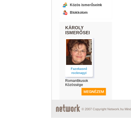
Közös ismerőseink
Blokkolom
KÁROLY
ISMERŐSEI
Fazekasné
rocknagyi
Romantikusok
Közössége
© 2007 Copyright Network.hu Minde