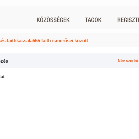
és faithkassala555 faith ismerősei között
zés
Név szerint
lat