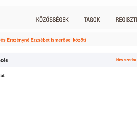
és Erszényné Erzsébet ismerősei között
zés
Név szerint
lat