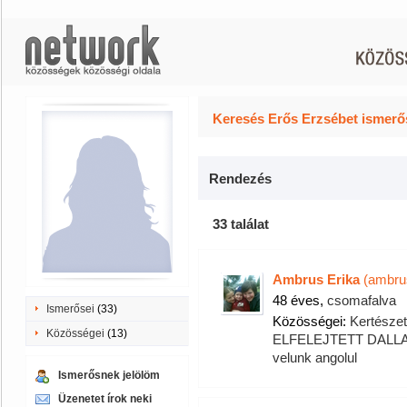
Keresés Erős Erzsébet ismerős
Rendezés
33 találat
Ambrus Erika
(ambru
48 éves,
csomafalva
Ismerősei
(33)
Közösségei:
Kertészet
Közösségei
(13)
ELFELEJTETT DAL
velunk angolul
Ismerősnek jelölöm
Üzenetet írok neki