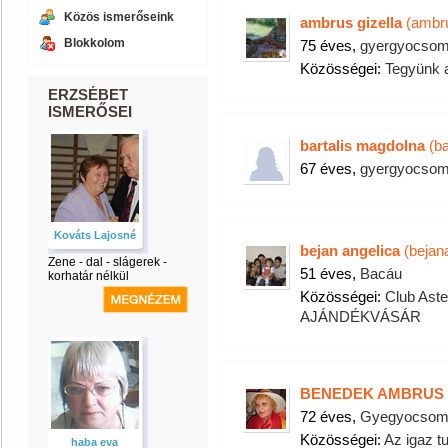
Közös ismerőseink
ambrus gizella
(ambru
Blokkolom
75 éves,
gyergyocsom
Közösségei:
Tegyünk a
ERZSÉBET
ISMERŐSEI
bartalis magdolna
(ba
67 éves,
gyergyocsom
Kováts Lajosné
bejan angelica
(bejan
Zene - dal - slágerek -
51 éves,
Bacáu
korhatár nélkül
Közösségei:
Club Aste
AJÁNDÉKVÁSÁR
BENEDEK AMBRUS
72 éves,
Gyegyocsoma
Közösségei:
Az igaz t
haba eva