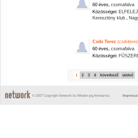
60 éves,
csomafalva
Közösségei:
ELFELE
Keresztény klub
,
Nag
Csiki Terez
(csikiterez
60 éves,
csomafalva
Közösségei:
FŰSZER
1
2
3
4
következő
utolsó
© 2007 Copyright Network.hu Minden jog fenntartva.
Impress