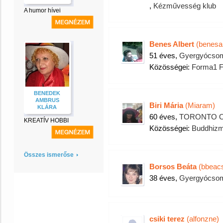
,
Kézművesség klub
A humor hívei
Benes Albert
(benesal
51 éves,
Gyergyócsom
Közösségei:
Forma1 F
BENEDEK
AMBRUS
Biri Mária
(Miaram)
KLÁRA
60 éves,
TORONTO 
KREATÍV HOBBI
Közösségei:
Buddhizm
Összes ismerőse
Borsos Beáta
(bbeac
38 éves,
Gyergyócsom
csiki terez
(alfonzne)