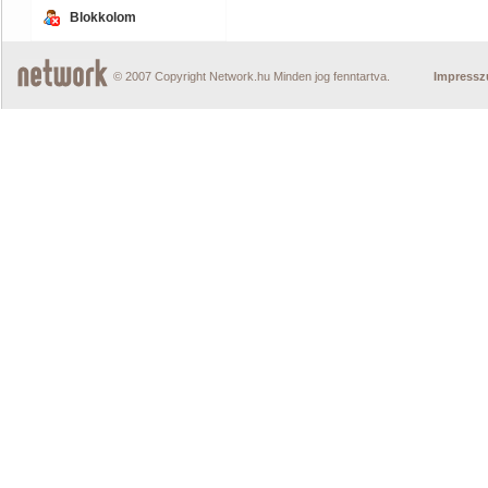
Blokkolom
© 2007 Copyright Network.hu Minden jog fenntartva.
Impress