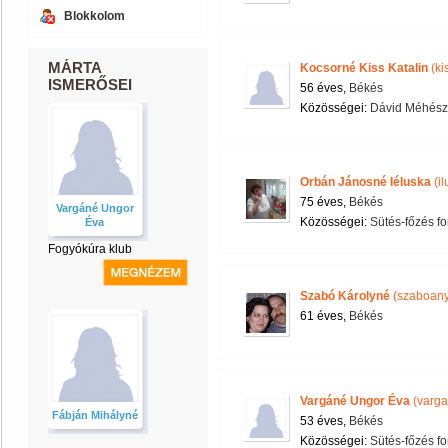
Blokkolom
MÁRTA
Kocsorné Kiss Katalin
(ki
ISMERŐSEI
56 éves,
Békés
Közösségei:
Dávid Méhész
Orbán Jánosné Iéluska
(i
75 éves,
Békés
Vargáné Ungor
Közösségei:
Sütés-főzés for
Éva
Fogyókúra klub
Szabó Károlyné
(szaboan
61 éves,
Békés
Vargáné Ungor Éva
(varg
Fábján Mihályné
53 éves,
Békés
Közösségei:
Sütés-főzés for