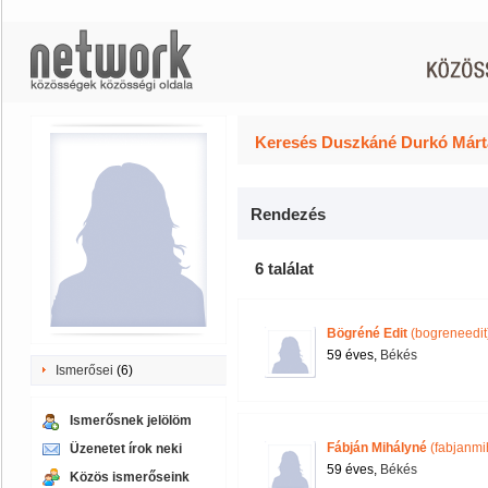
Keresés Duszkáné Durkó Márta
Rendezés
6 találat
Bögréné Edit
(bogreneedit
59 éves,
Békés
Ismerősei
(6)
Ismerősnek jelölöm
Fábján Mihályné
(fabjanmi
Üzenetet írok neki
59 éves,
Békés
Közös ismerőseink