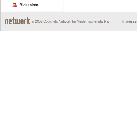
Blokkolom
© 2007 Copyright Network.hu Minden jog fenntartva.
Impress