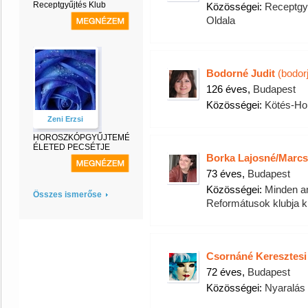
Receptgyűjtés Klub
Közösségei:
Receptgy
Oldala
Bodorné Judit
(bodorj
126 éves,
Budapest
Közösségei:
Kötés-Ho
Zeni Erzsi
HOROSZKÓPGYŰJTEMÉNY-
ÉLETED PECSÉTJE
Borka Lajosné/Marcs
73 éves,
Budapest
Közösségei:
Minden am
Összes ismerőse
Reformátusok klubja k
Csornáné Keresztesi
72 éves,
Budapest
Közösségei:
Nyaralás