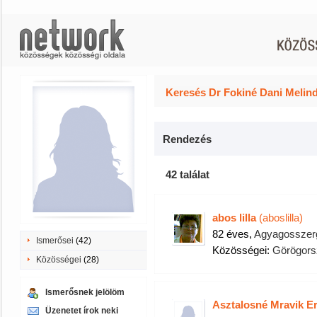
Keresés Dr Fokiné Dani Melind
Rendezés
42 találat
abos lilla
(aboslilla)
82 éves,
Agyagosszer
Ismerősei
(42)
Közösségei:
Görögors
Közösségei
(28)
Ismerősnek jelölöm
Asztalosné Mravik Er
Üzenetet írok neki