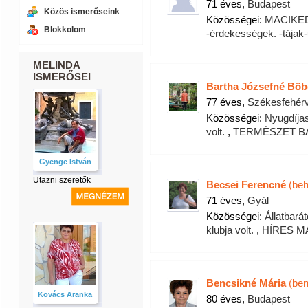
71 éves,
Budapest
Közös ismerőseink
Közösségei:
MACIKE
Blokkolom
-érdekességek. -tájak
MELINDA
ISMERŐSEI
Bartha Józsefné Böb
77 éves,
Székesfehér
Közösségei:
Nyugdíja
volt.
,
TERMÉSZET B
Gyenge István
Utazni szeretők
Becsei Ferencné
(beh
71 éves,
Gyál
Közösségei:
Állatbará
klubja volt.
,
HÍRES 
Bencsikné Mária
(ben
Kovács Aranka
80 éves,
Budapest