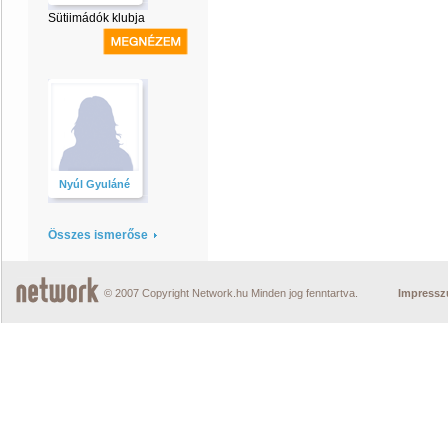
Sütiimádók klubja
Nyúl Gyuláné
Összes ismerőse
© 2007 Copyright Network.hu Minden jog fenntartva.
Impress