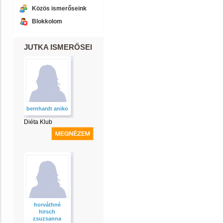
Közös ismerőseink
Blokkolom
JUTKA ISMERŐSEI
bernhardt aniko
Diéta Klub
horváthné
hirsch
zsuzsanna