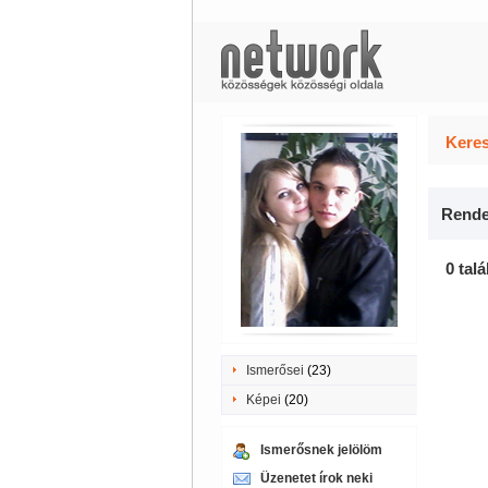
Keres
Rende
0 talá
Ismerősei
(23)
Képei
(20)
Ismerősnek jelölöm
Üzenetet írok neki