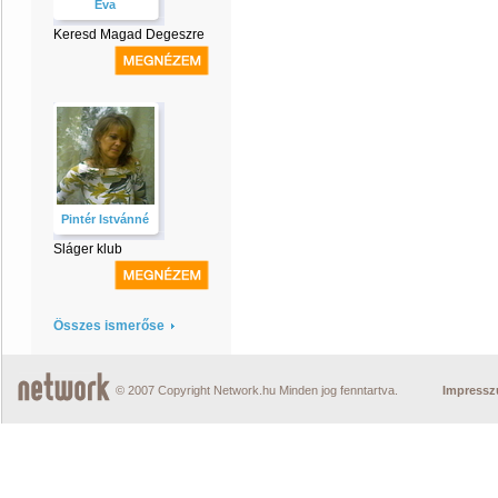
Éva
Keresd Magad Degeszre
Pintér Istvánné
Sláger klub
Összes ismerőse
© 2007 Copyright Network.hu Minden jog fenntartva.
Impress