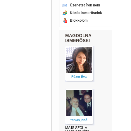
Üzenetet írok neki
Közös ismerőseink
Blokkolom
MAGDOLNA
ISMERŐSEI
Fózer Éva
farkas jenő
MA IS SZÓL A