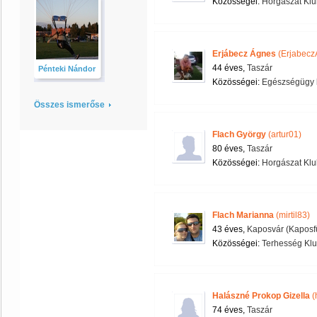
Közösségei:
Horgászat Klu
Erjábecz Ágnes
(Erjabecz
44 éves,
Taszár
Pénteki Nándor
Közösségei:
Egészségügy 
Összes ismerőse
Flach György
(artur01)
80 éves,
Taszár
Közösségei:
Horgászat Klu
Flach Marianna
(mirtil83)
43 éves,
Kaposvár (Kaposf
Közösségei:
Terhesség Kl
Halászné Prokop Gizella
(
74 éves,
Taszár