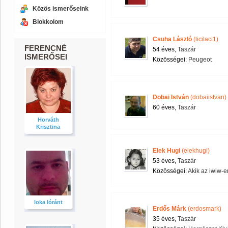
Közös ismerőseink
Blokkolom
Csuha László
(licilaci1)
FERENCNÉ
54 éves,
Taszár
ISMERŐSEI
Közösségei:
Peugeot
Dobai István
(dobaiistvan)
60 éves,
Taszár
Horváth
Krisztina
Elek Hugi
(elekhugi)
53 éves,
Taszár
Közösségei:
Akik az iwiw-e
loka lóránt
Erdős Márk
(erdosmark)
35 éves,
Taszár