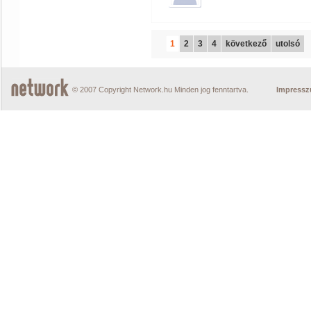
1
2
3
4
következő
utolsó
© 2007 Copyright Network.hu Minden jog fenntartva.
Impress