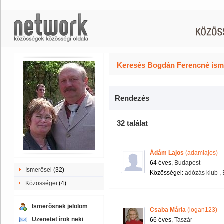
Keresés Bogdán Ferencné isme
Rendezés
32 találat
Ádám Lajos
(adamlajos)
64 éves,
Budapest
Ismerősei
(32)
Közösségei:
adózás klub
,
Közösségei
(4)
Ismerősnek jelölöm
Csaba Mária
(logan123)
Üzenetet írok neki
66 éves,
Taszár