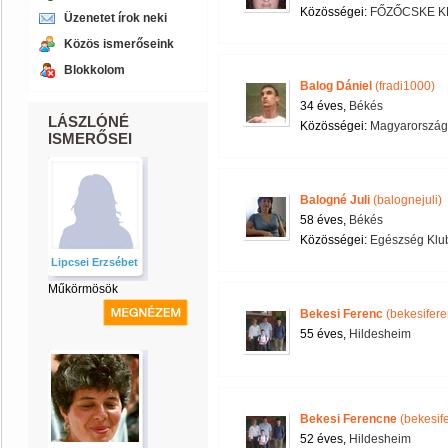
Közösségei:
FŐZŐCSKE K
Üzenetet írok neki
Közös ismerőseink
Blokkolom
Balog Dániel
(fradi1000)
34 éves,
Békés
LÁSZLÓNÉ
Közösségei:
Magyarország
ISMERŐSEI
Balogné Juli
(balognejuli)
58 éves,
Békés
Közösségei:
Egészség Klu
Lipcsei Erzsébet
Műkörmösök
Bekesi Ferenc
(bekesifere
55 éves,
Hildesheim
Bekesi Ferencne
(bekesif
52 éves,
Hildesheim