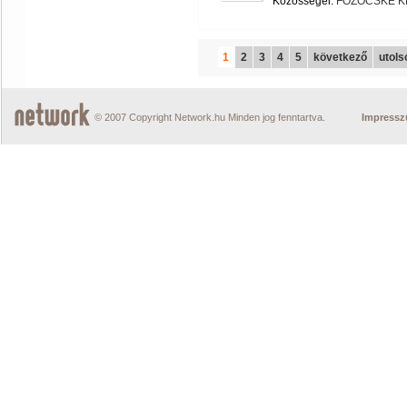
Közösségei:
FŐZŐCSKE K
1
2
3
4
5
következő
utols
© 2007 Copyright Network.hu Minden jog fenntartva.
Impress