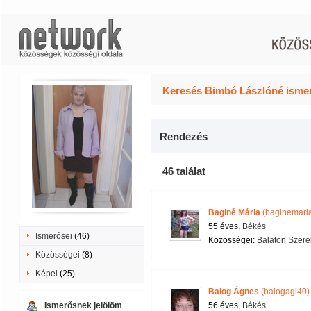
Keresés Bimbó Lászlóné ismer
Rendezés
46 találat
Baginé Mária
(baginemari
55 éves,
Békés
Ismerősei
(46)
Közösségei:
Balaton Szere
Közösségei
(8)
Képei
(25)
Balog Ágnes
(balogagi40)
Ismerősnek jelölöm
56 éves,
Békés