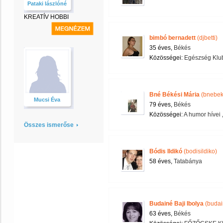
Pataki lászlóné
KREATÍV HOBBI
bimbó bernadett
(djbetti)
35 éves,
Békés
Közösségei:
Egészség Klu
Bné Békési Mária
(bnebek
Mucsi Éva
79 éves,
Békés
Közösségei:
A humor hívei
Összes ismerőse
Bódis Ildikó
(bodisildiko)
58 éves,
Tatabánya
Budainé Baji Ibolya
(budai
63 éves,
Békés