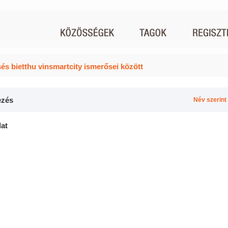
és bietthu vinsmartcity ismerősei között
zés
Név szerint
lat