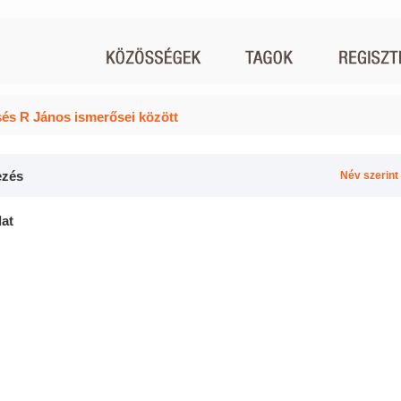
és R János ismerősei között
zés
Név szerint
lat