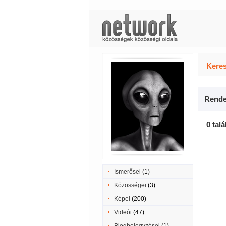
Keres
Rende
0 talá
Ismerősei
(1)
Közösségei
(3)
Képei
(200)
Videói
(47)