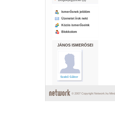
Blogbejegyzései
(1)
Ismerősnek jelölöm
Üzenetet írok neki
Közös ismerőseink
Blokkolom
JÁNOS ISMERŐSEI
Szabó Gábor
© 2007 Copyright Network.hu Minde