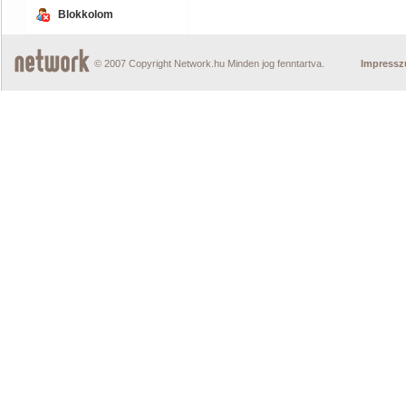
Blokkolom
© 2007 Copyright Network.hu Minden jog fenntartva.
Impress