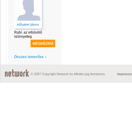
kőhalmi jános
Rubí. az elbűvölő
szörnyeteg
Összes ismerőse
© 2007 Copyright Network.hu Minden jog fenntartva.
Impress