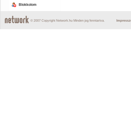
Blokkolom
© 2007 Copyright Network.hu Minden jog fenntartva.
Impress