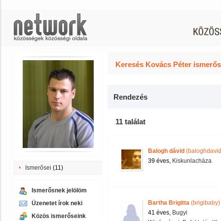
Keresés Kovács Péter ismerős
Rendezés
11 találat
Balogh dávid
(baloghdavid
39 éves,
Kiskunlacháza
Ismerősei
(11)
Ismerősnek jelölöm
Bartha Brigitta
(brigibaby)
Üzenetet írok neki
41 éves,
Bugyi
Közös ismerőseink