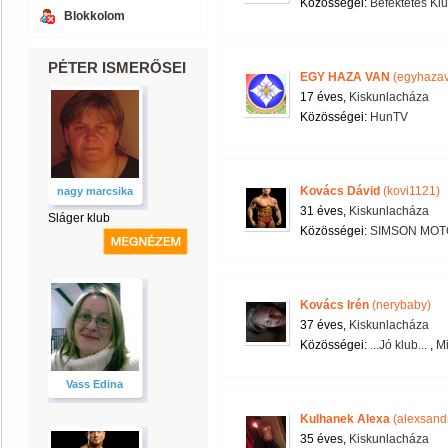
Közösségei:
Befektetés Kl
Blokkolom
PÉTER ISMERŐSEI
EGY HAZA VAN
(egyhaza
17 éves,
Kiskunlacháza
Közösségei:
HunTV
Kovács Dávid
(kovi1121)
nagy marcsika
31 éves,
Kiskunlacháza
Sláger klub
Közösségei:
SIMSON MOTO
Kovács Irén
(nerybaby)
37 éves,
Kiskunlacháza
Közösségei:
...Jó klub...
,
Mi
Vass Edina
Kulhanek Alexa
(alexsand
35 éves,
Kiskunlacháza