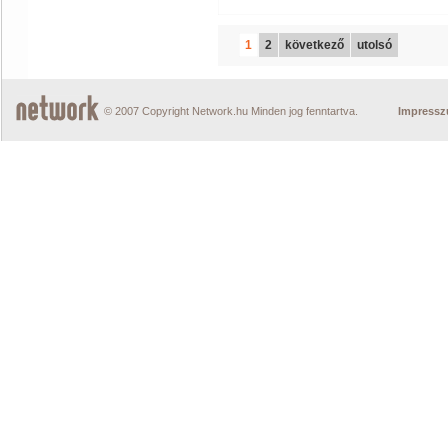
1
2
következő
utolsó
© 2007 Copyright Network.hu Minden jog fenntartva.
Impress