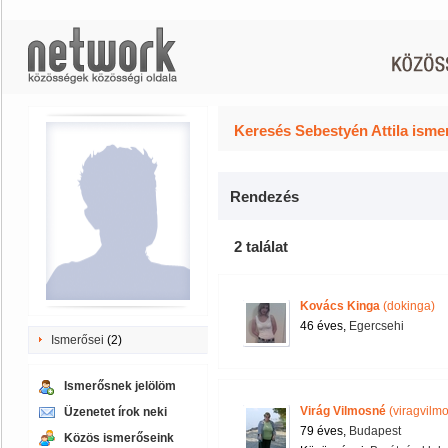
Keresés Sebestyén Attila isme
Rendezés
2 találat
Kovács Kinga
(dokinga)
46 éves,
Egercsehi
Ismerősei
(2)
Ismerősnek jelölöm
Virág Vilmosné
(viragvilm
Üzenetet írok neki
79 éves,
Budapest
Közös ismerőseink