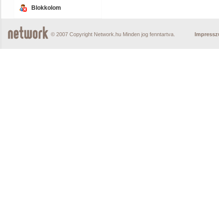
Blokkolom
© 2007 Copyright Network.hu Minden jog fenntartva.
Impress