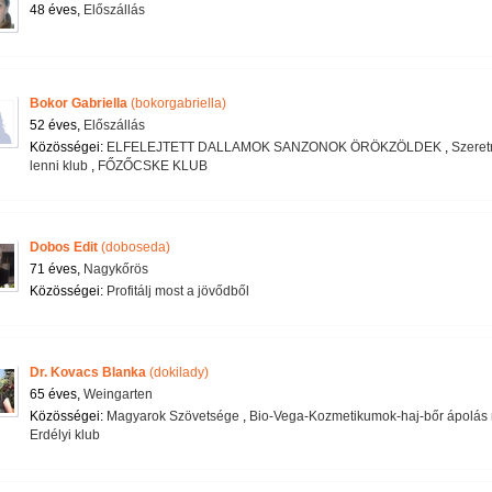
48 éves,
Előszállás
Bokor Gabriella
(bokorgabriella)
52 éves,
Előszállás
Közösségei:
ELFELEJTETT DALLAMOK SANZONOK ÖRÖKZÖLDEK
,
Szeret
lenni klub
,
FŐZŐCSKE KLUB
Dobos Edit
(doboseda)
71 éves,
Nagykőrös
Közösségei:
Profitálj most a jövődből
Dr. Kovacs Blanka
(dokilady)
65 éves,
Weingarten
Közösségei:
Magyarok Szövetsége
,
Bio-Vega-Kozmetikumok-haj-bőr ápolás m
Erdélyi klub