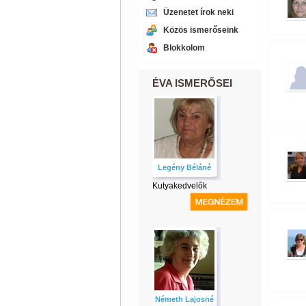
Üzenetet írok neki
Közös ismerőseink
Blokkolom
ÉVA ISMERŐSEI
Legény Béláné
Kutyakedvelők
Németh Lajosné