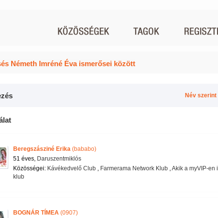
és Németh Imréné Éva ismerősei között
zés
Név szerint
álat
Beregszásziné Erika
(bababo)
51 éves,
Daruszentmiklós
Közösségei:
Kávékedvelő Club
,
Farmerama Network Klub
,
Akik a myVIP-en i
klub
BOGNÁR TÍMEA
(0907)