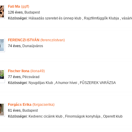
Fati Ma
(ggff)
126 éves,
Budapest
Közösségei:
Hálaadás szeretet és ünnep klub
,
Rajzfilmfüggők Klubja
,
vásár
FERENCZI iSTVÁN
(ferencziistvan)
74 éves,
Dunaújváros
Fischer Ilona
(ilona49)
77 éves,
Pécsvárad
Közösségei:
Nyugdíjas Klub
,
A humor hívei
,
FŰSZEREK VARÁZSA
Forgács Erika
(forgacserika)
61 éves,
Budapest
Közösségei:
Kedvenc cicáink klub
,
Finomságok konyhája
,
Operett klub