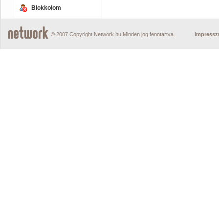
Blokkolom
© 2007 Copyright Network.hu Minden jog fenntartva.
Impress