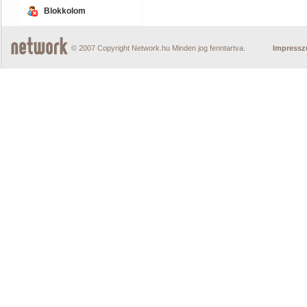
Blokkolom
© 2007 Copyright Network.hu Minden jog fenntartva.
Impress