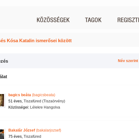
és Kósa Katalin ismerősei között
zés
Név szerint
álat
bagics beáta
(bagicsbeata)
51 éves,
Tiszafüred (Tiszaörvény)
Közösségei:
Lélekre Hangolva
Bakalár József
(bakalarjozsef)
75 éves,
Tiszafüred