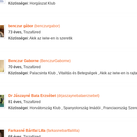
Közösségei:
Horgászat Klub
benczur gábor
(benczurgabor)
73 éves,
Tiszafüred
Közösségei:
Akik az iwiw-en is szeretik
Benczur Gaborne
(BenczurGaborne)
70 éves,
Tiszafüred
Közösségei:
Palacsinta Klub
,
Vitalitás és Betegségek
,
Akik az iwiw-en is raj
Dr Jászayné Bata Erzsébet
(drjaszaynebataerzsebet)
81 éves,
Tiszafüred
Közösségei:
Horvátország Klub
,
Spanyolország Imádói
,
Franciaország Szer
Farkasné Bártfai Lilla
(farkasnebartfaililla)
68 éves,
Tiszafüred