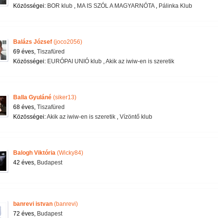
Közösségei:
BOR klub
,
MA IS SZÓL A MAGYARNÓTA
,
Pálinka Klub
Balázs József
(joco2056)
69 éves,
Tiszafüred
Közösségei:
EURÓPAI UNIÓ klub
,
Akik az iwiw-en is szeretik
Balla Gyuláné
(siker13)
68 éves,
Tiszafüred
Közösségei:
Akik az iwiw-en is szeretik
,
Vízöntő klub
Balogh Viktória
(Wicky84)
42 éves,
Budapest
banrevi istvan
(banrevi)
72 éves,
Budapest