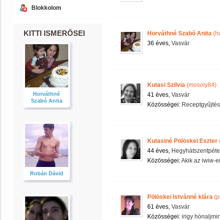
Blokkolom
KITTI ISMERŐSEI
Horváthné Szabó Anita
(h
36 éves,
Vasvár
Kutasi Szilvia
(mosoly84)
Horváthné
41 éves,
Vasvár
Szabó Anita
Közösségei:
Receptgyűjtés
Kutasiné Pölöskei Eszter
44 éves,
Hegyhátszentpéte
Közösségei:
Akik az iwiw-e
Robán Dávid
Pölöskei Istvánné klára
(p
61 éves,
Vasvár
Közösségei:
irigy hónaljmir