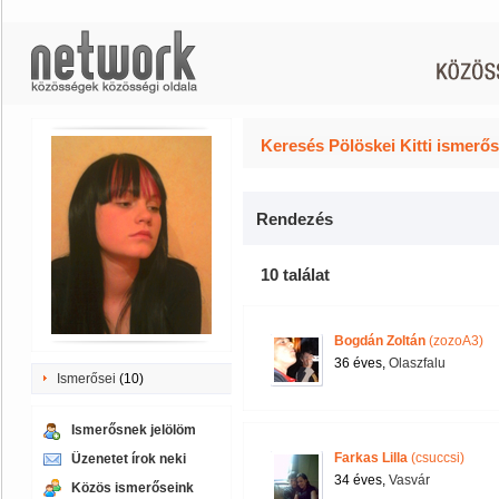
Keresés Pölöskei Kitti ismerős
Rendezés
10 találat
Bogdán Zoltán
(zozoA3)
36 éves,
Olaszfalu
Ismerősei
(10)
Ismerősnek jelölöm
Farkas Lilla
(csuccsi)
Üzenetet írok neki
34 éves,
Vasvár
Közös ismerőseink