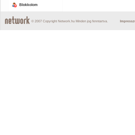
Blokkolom
© 2007 Copyright Network.hu Minden jog fenntartva.
Impress