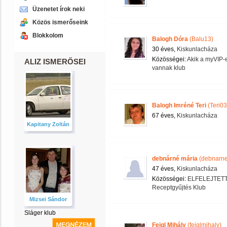
Üzenetet írok neki
Közös ismerőseink
Blokkolom
Balogh Dóra
(Balu13)
30 éves,
Kiskunlacháza
Közösségei:
Akik a myVIP-e
ALIZ ISMERŐSEI
vannak klub
Balogh Imréné Teri
(Teri0
67 éves,
Kiskunlacháza
Kapitany Zoltán
debnárné mária
(debnarne
47 éves,
Kiskunlacháza
Közösségei:
ELFELEJTET
Receptgyűjtés Klub
Mizsei Sándor
Sláger klub
Feigl Mihály
(feiglmihaly)