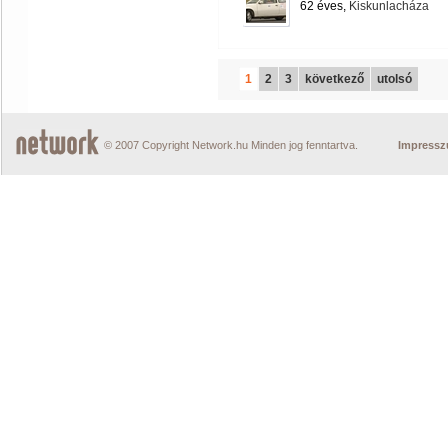
62 éves,
Kiskunlacháza
1
2
3
következő
utolsó
© 2007 Copyright Network.hu Minden jog fenntartva.
Impress