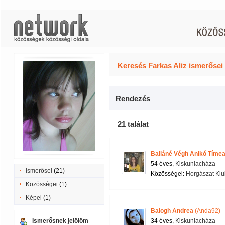
Keresés Farkas Aliz ismerősei
Rendezés
21 találat
Balláné Végh Anikó Tíme
54 éves,
Kiskunlacháza
Ismerősei
(21)
Közösségei:
Horgászat Klu
Közösségei
(1)
Képei
(1)
Balogh Andrea
(Anda92)
Ismerősnek jelölöm
34 éves,
Kiskunlacháza