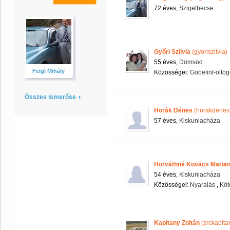
72 éves,
Szigetbecse
Győri Szilvia
(gyoriszilvia)
55 éves,
Dömsöd
Feigl Mihály
Közösségei:
Gobelint-öltög
Összes ismerőse
Horák Dénes
(horakdenes
57 éves,
Kiskunlacháza
Horváthné Kovács Maria
54 éves,
Kiskunlacháza
Közösségei:
Nyaralás
,
Köt
Kapitany Zoltán
(srckapita