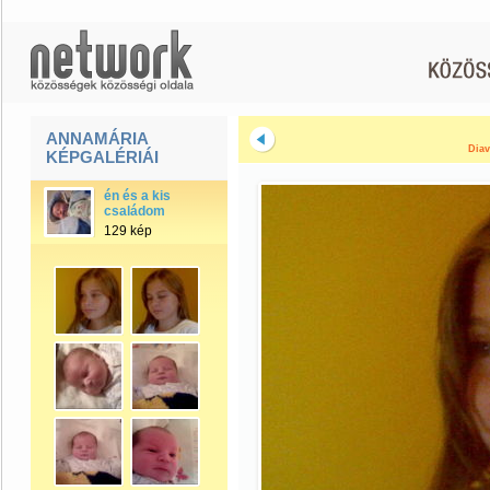
ANNAMÁRIA
Diav
KÉPGALÉRIÁI
én és a kis
családom
129 kép