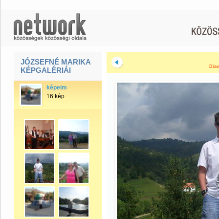
JÓZSEFNÉ MARIKA
Diav
KÉPGALÉRIÁI
képeim
16 kép