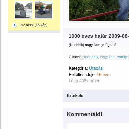
2/2 oldal (16 kép)
1000 éves határ 2009-08
(kisebbik) nagy fiam ,virágkötő
Címkék:
(kissebbik) nagy fiam
erdély
Kategória:
Utazás
Feltöltés ideje:
16 éve
Látta 408 ember.
Értékeld
Kommentáld!