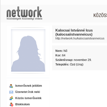
Kalocsai Istvánné Icus
(kalocsaiistvanneicus)
http://network.hu/kalocsaiistvanneicus
Nem:
Nő
Kor:
64
Születésnap:
november 29.
Település:
Ózd (Uraj)
Ismerősnek jelölöm
Üzenetet írok neki
Közös ismerőseink
Blokkolom