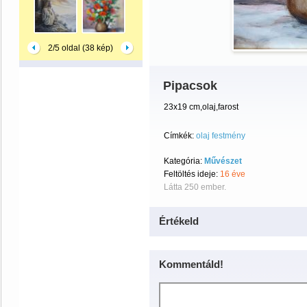
2/5 oldal (38 kép)
Pipacsok
23x19 cm,olaj,farost
Címkék:
olaj festmény
Kategória:
Művészet
Feltöltés ideje:
16 éve
Látta 250 ember.
Értékeld
Kommentáld!