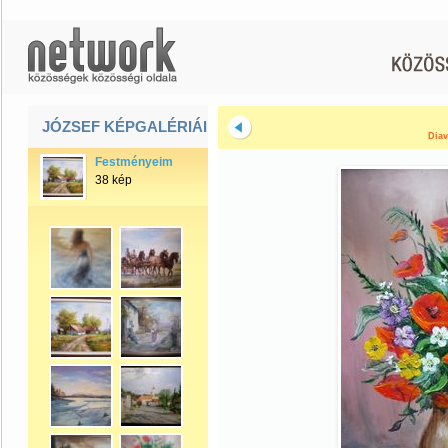
JÓZSEF KÉPGALÉRIÁI
Diav
Festményeim
38 kép