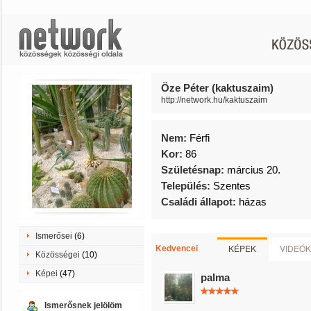
Öze Péter (kaktuszaim)
http://network.hu/kaktuszaim
Nem:
Férfi
Kor:
86
Születésnap:
március 20.
Település:
Szentes
Családi állapot:
házas
Ismerősei
(6)
KÉPEK
VIDEÓK
Kedvencei
Közösségei
(10)
Képei
(47)
palma
Ismerősnek jelölöm