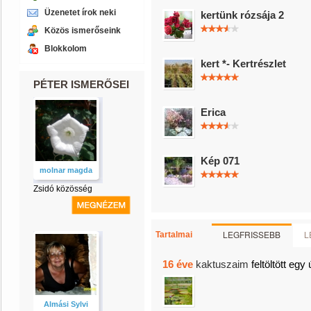
Üzenetet írok neki
kertünk rózsája 2
Közös ismerőseink
Blokkolom
kert *- Kertrészlet
PÉTER ISMERŐSEI
Erica
Kép 071
molnar magda
Zsidó közösség
LEGFRISSEBB
L
Tartalmai
16 éve
kaktuszaim
feltöltött egy 
Almási Sylvi