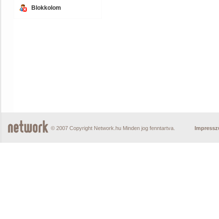
Blokkolom
© 2007 Copyright Network.hu Minden jog fenntartva.
Impress