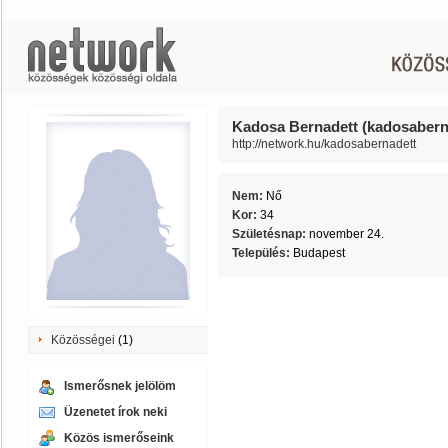
Kadosa Bernadett (kadosabern
http://network.hu/kadosabernadett
Nem:
Nő
Kor:
34
Születésnap:
november 24.
Település:
Budapest
Közösségei
(1)
Ismerősnek jelölöm
Üzenetet írok neki
Közös ismerőseink