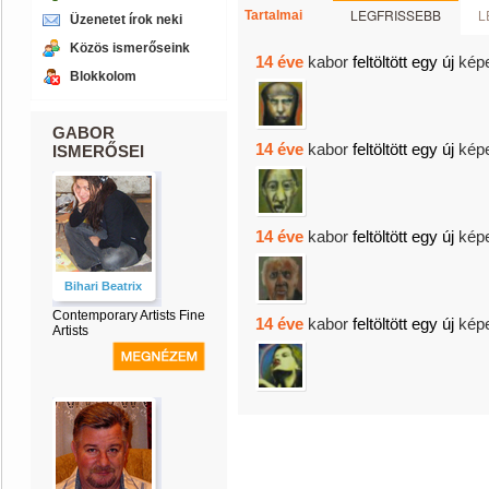
LEGFRISSEBB
L
Tartalmai
Üzenetet írok neki
Közös ismerőseink
14 éve
kabor
feltöltött egy új
kép
Blokkolom
GABOR
14 éve
kabor
feltöltött egy új
kép
ISMERŐSEI
14 éve
kabor
feltöltött egy új
kép
Bihari Beatrix
Contemporary Artists Fine
14 éve
kabor
feltöltött egy új
kép
Artists