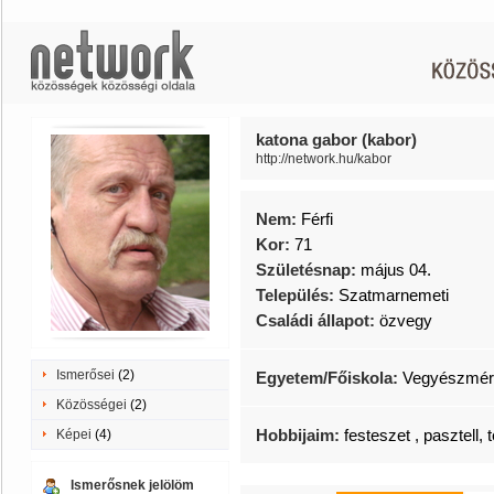
katona gabor (kabor)
http://network.hu/kabor
Nem:
Férfi
Kor:
71
Születésnap:
május 04.
Település:
Szatmarnemeti
Családi állapot:
özvegy
Ismerősei
(2)
Egyetem/Főiskola:
Vegyészmérnö
Közösségei
(2)
Hobbijaim:
festeszet , pasztell,
Képei
(4)
Ismerősnek jelölöm